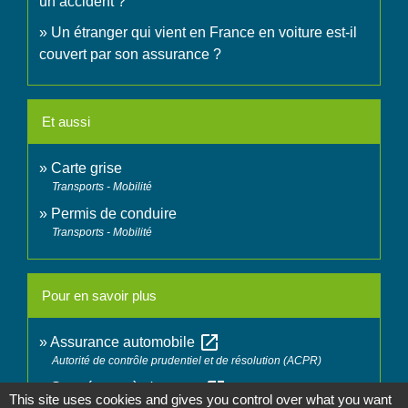
un accident ?
Un étranger qui vient en France en voiture est-il
couvert par son assurance ?
Et aussi
Carte grise
Transports - Mobilité
Permis de conduire
Transports - Mobilité
Pour en savoir plus
open_in_new
Assurance automobile
Autorité de contrôle prudentiel et de résolution (ACPR)
open_in_new
Se préparer à s'assurer
This site uses cookies and gives you control over what you want
Autorité de contrôle prudentiel et de résolution (ACPR)