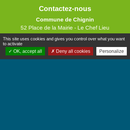
Contactez-nous
Commune de Chignin
52 Place de la Mairie - Le Chef Lieu
73800 Chignin - FRANCE
This site uses cookies and gives you control over what you want
+33 4 79 28 10 12
to activate
OK, accept all
Deny all cookies
Personalize
Contact par formulaire
Accueil du public
Lundi et Jeudi de 16h à 19h.
Vendredi de 9h à 12h.
Liens