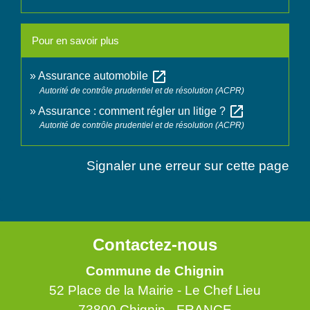
Pour en savoir plus
open_in_new
Assurance automobile
Autorité de contrôle prudentiel et de résolution (ACPR)
open_in_new
Assurance : comment régler un litige ?
Autorité de contrôle prudentiel et de résolution (ACPR)
Signaler une erreur sur cette page
Contactez-nous
Commune de Chignin
52 Place de la Mairie - Le Chef Lieu
73800 Chignin - FRANCE