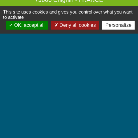
+33 4 79 28 10 12
This site uses cookies and gives you control over what you want
to activate
Contact par formulaire
OK, accept all
Deny all cookies
Personalize
Accueil du public
Lundi et Jeudi de 16h à 19h.
Vendredi de 9h à 12h.
Liens
Communauté de Communes Coeur de Savoie
Jumelages
Villarbasse - Italie