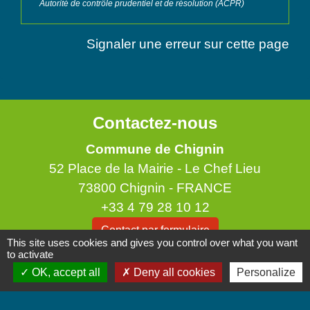
Autorité de contrôle prudentiel et de résolution (ACPR)
Signaler une erreur sur cette page
Contactez-nous
Commune de Chignin
52 Place de la Mairie - Le Chef Lieu
73800 Chignin - FRANCE
+33 4 79 28 10 12
Contact par formulaire
This site uses cookies and gives you control over what you want
to activate
Accueil du public
OK, accept all
Deny all cookies
Personalize
Lundi et Jeudi de 16h à 19h.
Vendredi de 9h à 12h.