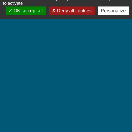
Contact par formulaire
to activate
OK, accept all
Deny all cookies
Personalize
Accueil du public
Lundi et Jeudi de 16h à 19h.
Vendredi de 9h à 12h.
Liens
Communauté de Communes Coeur de Savoie
Jumelages
Villarbasse - Italie
Mentions légales
-
Politique de confidentialité
-