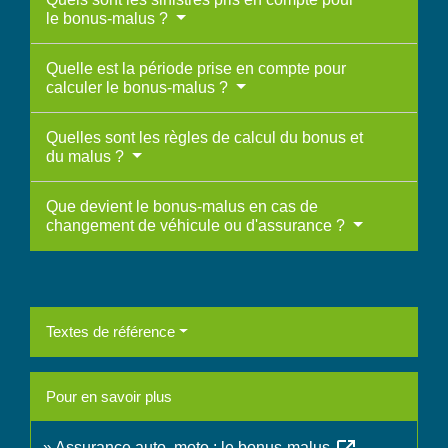
le bonus-malus ?
Quelle est la période prise en compte pour
calculer le bonus-malus ?
Quelles sont les règles de calcul du bonus et
du malus ?
Que devient le bonus-malus en cas de
changement de véhicule ou d'assurance ?
Textes de référence
Pour en savoir plus
Assurance auto, moto : le bonus-malus