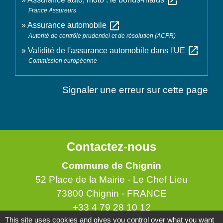
open_in_new
France Assureurs
open_in_new
Assurance automobile
Autorité de contrôle prudentiel et de résolution (ACPR)
open_in_new
Validité de l'assurance automobile dans l'UE
Commission européenne
Signaler une erreur sur cette page
Contactez-nous
Commune de Chignin
52 Place de la Mairie - Le Chef Lieu
73800 Chignin - FRANCE
+33 4 79 28 10 12
This site uses cookies and gives you control over what you want