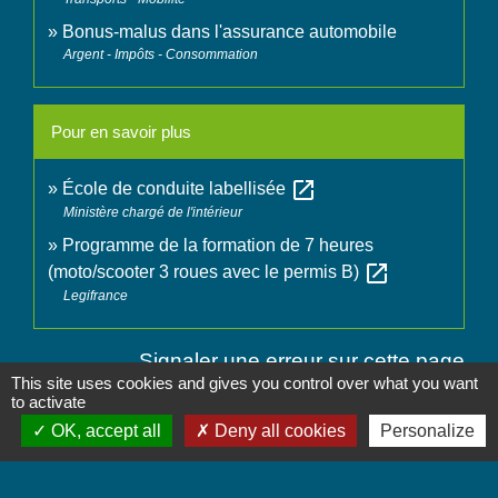
Bonus-malus dans l'assurance automobile
Argent - Impôts - Consommation
Pour en savoir plus
open_in_new
École de conduite labellisée
Ministère chargé de l'intérieur
Programme de la formation de 7 heures
open_in_new
(moto/scooter 3 roues avec le permis B)
Legifrance
Signaler une erreur sur cette page
This site uses cookies and gives you control over what you want
to activate
OK, accept all
Deny all cookies
Personalize
Contactez-nous