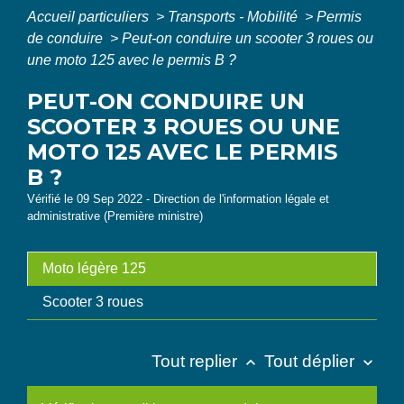
Accueil particuliers
>
Transports - Mobilité
>
Permis
de conduire
>
Peut-on conduire un scooter 3 roues ou
une moto 125 avec le permis B ?
PEUT-ON CONDUIRE UN
SCOOTER 3 ROUES OU UNE
MOTO 125 AVEC LE PERMIS
B ?
Vérifié le 09 Sep 2022 - Direction de l'information légale et
administrative (Première ministre)
Moto légère 125
Scooter 3 roues
Tout replier
Tout déplier
keyboard_arrow_up
keyboard_arrow_down