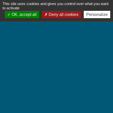
This site uses cookies and gives you control over what you want
Contact par formulaire
to activate
OK, accept all
Deny all cookies
Personalize
Accueil du public
Lundi et Jeudi de 16h à 19h.
Vendredi de 9h à 12h.
Liens
Communauté de Communes Coeur de Savoie
Jumelages
Villarbasse - Italie