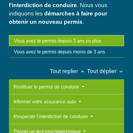
l'interdiction de conduire
. Nous vous
indiquons les
démarches à faire pour
obtenir un nouveau permis
.
Vous avez le permis depuis 3 ans ou plus
Vous avez le permis depuis moins de 3 ans
Tout replier
Tout déplier
keyboard_arrow_up
keyboard_arrow_down
Restituer le permis de conduire
Informer votre assurance auto
Respecter l'interdiction de conduire
Passer un test psychotechnique