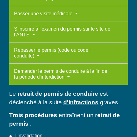
Passer une visite médicale
S'inscrire à l'examen du permis sur le site de
l'ANTS
Repasser le permis (code ou code +
conduite)
Demander le permis de conduire à la fin de
la période d'interdiction
Le
retrait de permis de conduire
est
déclenché à la suite
d'infractions
graves.
Trois procédures
entraînent un
retrait de
permis
:
l'invalidation,