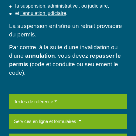
la suspension,
administrative
, ou
judiciaire
,
et
l'annulation judiciaire
.
La suspension entraîne un retrait provisoire
du permis.
Par contre, à la suite d'une invalidation ou
d'une
annulation
, vous devez
repasser le
permis
(code et conduite ou seulement le
code).
Textes de référence
Services en ligne et formulaires