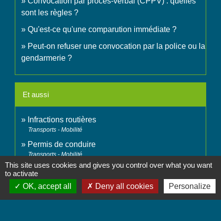
Convocation par procès-verbal (CPPV) : quelles
sont les règles ?
Qu'est-ce qu'une comparution immédiate ?
Peut-on refuser une convocation par la police ou la
gendarmerie ?
Et aussi
Infractions routières
Transports - Mobilité
Permis de conduire
Transports - Mobilité
This site uses cookies and gives you control over what you want
Déroulement d'une affaire devant le tribunal
to activate
correctionnel
OK, accept all
Deny all cookies
Personalize
Justice
Signaler une erreur sur cette page