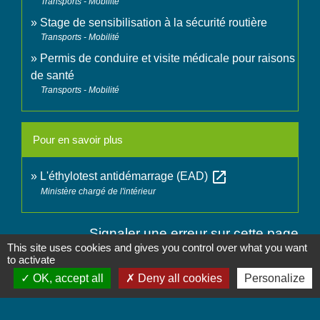
Transports - Mobilité
Stage de sensibilisation à la sécurité routière
Transports - Mobilité
Permis de conduire et visite médicale pour raisons
de santé
Transports - Mobilité
Pour en savoir plus
open_in_new
L'éthylotest antidémarrage (EAD)
Ministère chargé de l'intérieur
Signaler une erreur sur cette page
This site uses cookies and gives you control over what you want
to activate
OK, accept all
Deny all cookies
Personalize
Contactez-nous