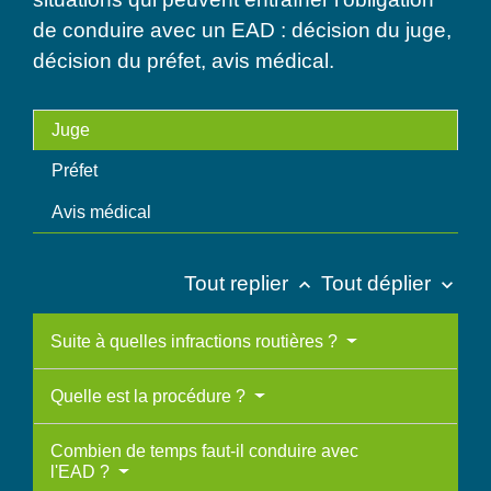
de conduire avec un EAD : décision du juge,
décision du préfet, avis médical.
Juge
Préfet
Avis médical
Tout replier
Tout déplier
keyboard_arrow_up
keyboard_arrow_down
Suite à quelles infractions routières ?
Quelle est la procédure ?
Combien de temps faut-il conduire avec
l'EAD ?