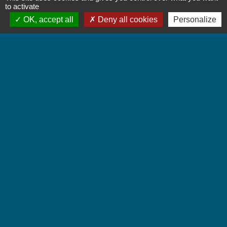
to activate
Commune de Chignin
OK, accept all
Deny all cookies
Personalize
52 Place de la Mairie - Le Chef Lieu
73800 Chignin - FRANCE
+33 4 79 28 10 12
Contact par formulaire
Accueil du public
Lundi et Jeudi de 16h à 19h.
Vendredi de 9h à 12h.
Liens
Communauté de Communes Coeur de Savoie