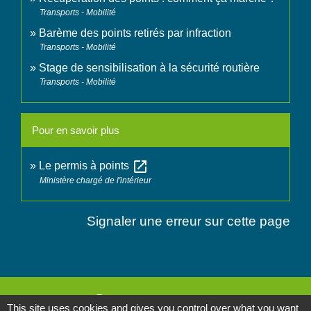
Transports - Mobilité
Barème des points retirés par infraction
Transports - Mobilité
Stage de sensibilisation à la sécurité routière
Transports - Mobilité
Pour en savoir plus
open_in_new
Le permis à points
Ministère chargé de l'intérieur
Signaler une erreur sur cette page
Contactez-nous
This site uses cookies and gives you control over what you want