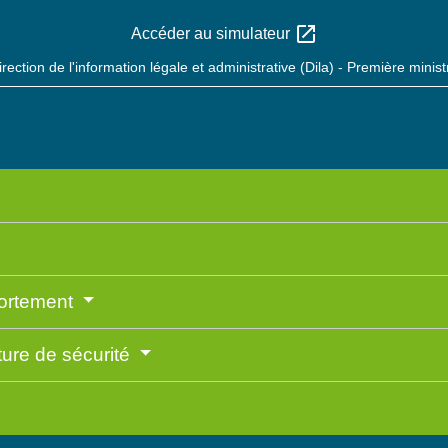
open_in_new
Accéder au simulateur
irection de l'information légale et administrative (Dila) - Première minist
portement
ture de sécurité