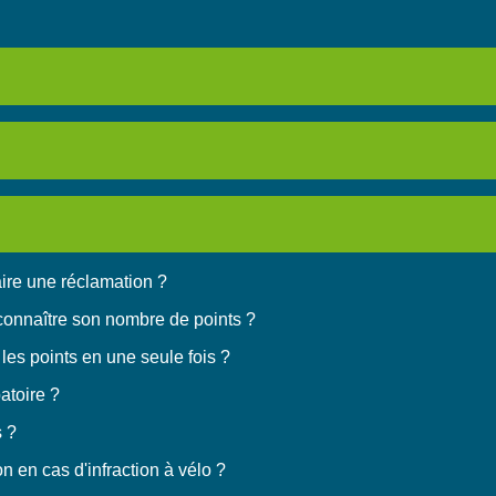
ire une réclamation ?
connaître son nombre de points ?
les points en une seule fois ?
atoire ?
s ?
n en cas d'infraction à vélo ?