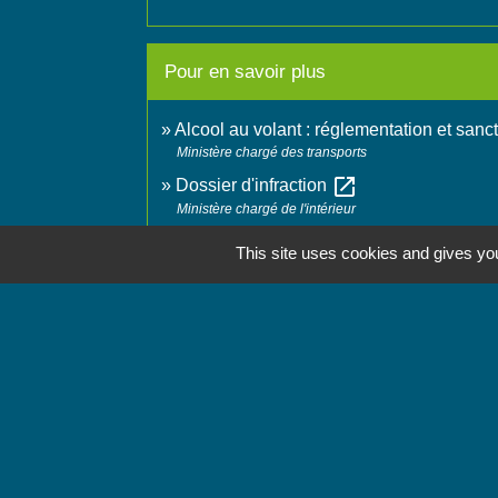
Pour en savoir plus
Alcool au volant : réglementation et sanc
Ministère chargé des transports
open_in_new
Dossier d'infraction
Ministère chargé de l'intérieur
This site uses cookies and gives you