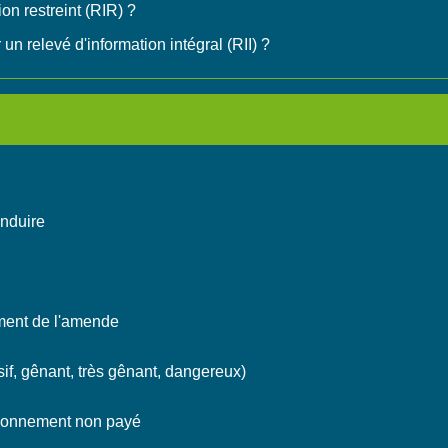
n restreint (RIR) ?
 relevé d'information intégral (RII) ?
onduire
ement de l'amende
if, gênant, très gênant, dangereux)
ationnement non payé