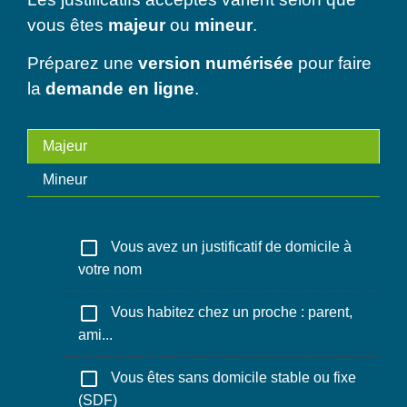
vous êtes
majeur
ou
mineur
.
Préparez une
version numérisée
pour faire
la
demande en ligne
.
Majeur
Mineur
check_box_outline_blank
Vous avez un justificatif de domicile à
votre nom
check_box_outline_blank
Vous habitez chez un proche : parent,
ami...
check_box_outline_blank
Vous êtes sans domicile stable ou fixe
(SDF)