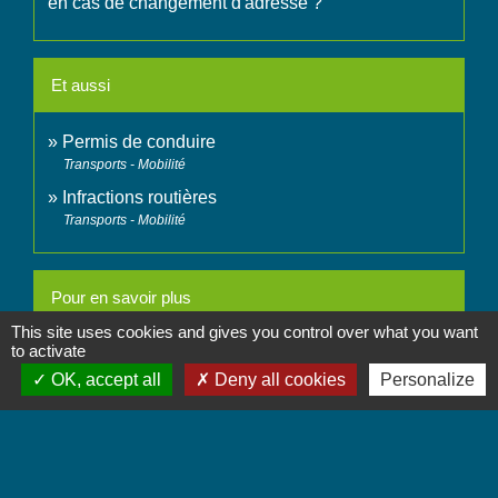
en cas de changement d'adresse ?
Et aussi
Permis de conduire
Transports - Mobilité
Infractions routières
Transports - Mobilité
Pour en savoir plus
This site uses cookies and gives you control over what you want
to activate
open_in_new
Dispositif Justif'Adresse
Agence nationale des titres sécurisés (ANTS)
OK, accept all
Deny all cookies
Personalize
Signaler une erreur sur cette page