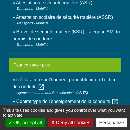
Attestation de sécurité routière (ASR)
Transports - Mobilité
Attestation scolaire de sécurité routière (ASSR)
Transports - Mobilité
Brevet de sécurité routière (BSR), catégorie AM du
permis de conduire
Transports - Mobilité
Pour en savoir plus
Déclaration sur l'honneur pour obtenir un 1er titre
open_in_new
de conduite
Agence nationale des titres sécurisés (ANTS)
open_in_new
Contrat type de l'enseignement de la conduite
Legifrance
This site uses cookies and gives you control over what you want
to activate
Prendre rendez-vous en ligne pour l'épreuve
open_in_new
OK, accept all
Deny all cookies
Personalize
pratique du permis de conduire
Ministère chargé de l'intérieur