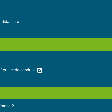
didat libre
open_in_new
 1er titre de conduite
France ?