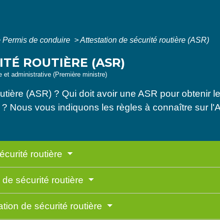
>
Permis de conduire
>
Attestation de sécurité routière (ASR)
TÉ ROUTIÈRE (ASR)
le et administrative (Première ministre)
 routière (ASR) ? Qui doit avoir une ASR pour obteni
t ? Nous vous indiquons les règles à connaître sur l'
sécurité routière
n de sécurité routière
tation de sécurité routière