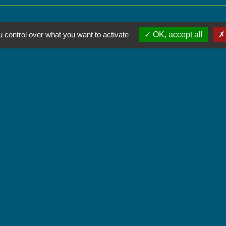
 control over what you want to activate
OK, accept all
Contactez-nous
Commune de Chignin
52 Place de la Mairie - Le Chef Lieu
73800 Chignin - FRANCE
+33 4 79 28 10 12
Contact par formulaire
Accueil du public
Lundi et Jeudi de 16h à 19h.
Vendredi de 9h à 12h.