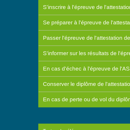
S'inscrire à l'épreuve de l'attestati
Se préparer à l'épreuve de l'attesta
Passer l'épreuve de l'attestation de
S'informer sur les résultats de l'ép
En cas d'échec à l'épreuve de l'AS
Conserver le diplôme de l'attestati
En cas de perte ou de vol du dipl