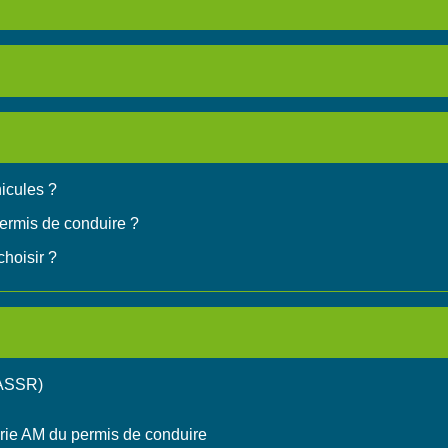
icules ?
ermis de conduire ?
hoisir ?
 (ASSR)
orie AM du permis de conduire