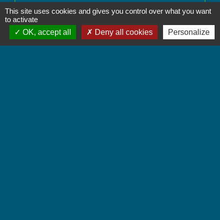
This site uses cookies and gives you control over what you want
Signaler une erreur sur cette page
to activate
OK, accept all
Deny all cookies
Personalize
Contactez-nous
Commune de Chignin
52 Place de la Mairie - Le Chef Lieu
73800 Chignin - FRANCE
+33 4 79 28 10 12
Contact par formulaire
Accueil du public
Lundi et Jeudi de 16h à 19h.
Vendredi de 9h à 12h.