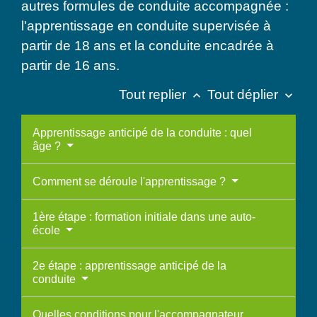
autres formules de conduite accompagnée :
l'apprentissage en conduite supervisée à
partir de 18 ans et la conduite encadrée à
partir de 16 ans.
Tout replier
Tout déplier
keyboard_arrow_up
keyboard_arrow_down
Apprentissage anticipé de la conduite : quel
âge ?
Comment se déroule l'apprentissage ?
1ère étape : formation initiale dans une auto-
école
2e étape : apprentissage anticipé de la
conduite
Quelles conditions pour l'accompagnateur