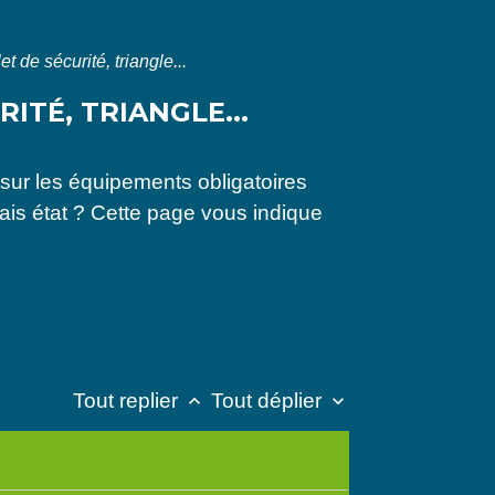
t de sécurité, triangle...
ITÉ, TRIANGLE...
e sur les équipements obligatoires
is état ? Cette page vous indique
Tout replier
Tout déplier
keyboard_arrow_up
keyboard_arrow_down