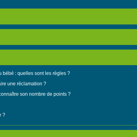
u bébé : quelles sont les règles ?
ire une réclamation ?
connaître son nombre de points ?
e ?