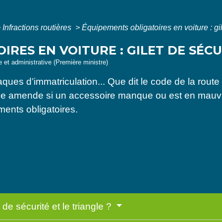
>
Infractions routières
>
Équipements obligatoires en voiture : gile
RES EN VOITURE : GILET DE SÉCUR
le et administrative (Première ministre)
plaques d’immatriculation... Que dit le code de la rout
ne amende si un accessoire manque ou est en mauva
ments obligatoires.
 de sécurité et le triangle ?