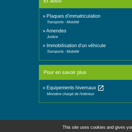
Et aussi
Plaques d'immatriculation
Transports - Mobilité
Amendes
Justice
Immobilisation d'un véhicule
Transports - Mobilité
Pour en savoir plus
open_in_new
Equipements hivernaux
Ministère chargé de l'intérieur
This site uses cookies and gives you