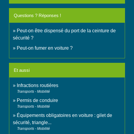
Questions ? Réponses !
Peut-on être dispensé du port de la ceinture de
sécurité ?
Peut-on fumer en voiture ?
Et aussi
Infractions routières
Transports - Mobilité
Permis de conduire
Transports - Mobilité
Équipements obligatoires en voiture : gilet de
sécurité, triangle...
Transports - Mobilité