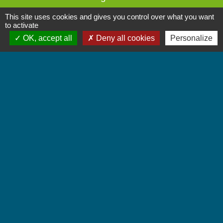
+33 4 79 28 10 12
This site uses cookies and gives you control over what you want
to activate
Contact par formulaire
OK, accept all
Deny all cookies
Personalize
Accueil du public
Lundi et Jeudi de 16h à 19h.
Vendredi de 9h à 12h.
Liens
Communauté de Communes Coeur de Savoie
Jumelages
Villarbasse - Italie