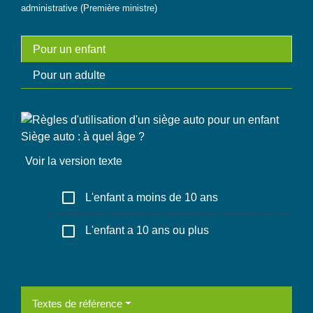
administrative (Première ministre)
Pour un enfant
Pour un adulte
Siège auto : à quel âge ?
Voir la version texte
check_box_outline_blank
L'enfant a moins de 10 ans
check_box_outline_blank
L'enfant a 10 ans ou plus
Textes de référence