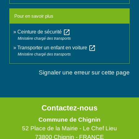
Pour en savoir plus
open_in_new
Ceinture de sécurité
Ministère chargé des transports
open_in_new
Transporter un enfant en voiture
Ministère chargé des transports
Signaler une erreur sur cette page
Contactez-nous
Commune de Chignin
52 Place de la Mairie - Le Chef Lieu
73800 Chignin - FRANCE