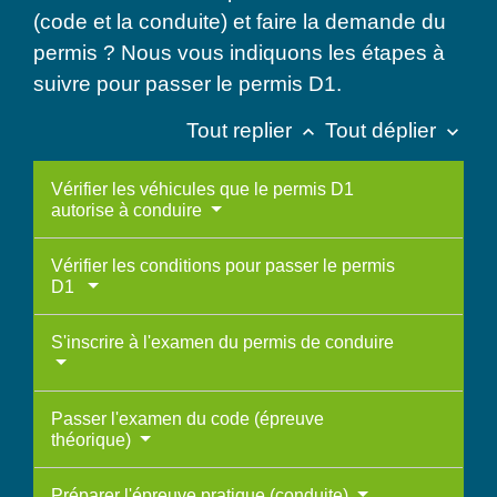
(code et la conduite) et faire la demande du
permis ? Nous vous indiquons les étapes à
suivre pour passer le permis D1.
Tout replier
Tout déplier
keyboard_arrow_up
keyboard_arrow_down
Vérifier les véhicules que le permis D1
autorise à conduire
Vérifier les conditions pour passer le permis
D1
S'inscrire à l'examen du permis de conduire
Passer l'examen du code (épreuve
théorique)
Préparer l'épreuve pratique (conduite)