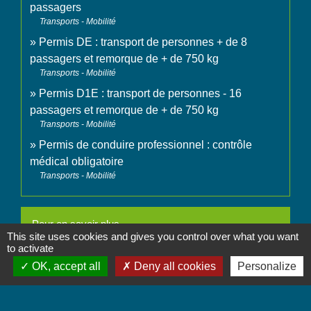
passagers
Transports - Mobilité
Permis DE : transport de personnes + de 8
passagers et remorque de + de 750 kg
Transports - Mobilité
Permis D1E : transport de personnes - 16
passagers et remorque de + de 750 kg
Transports - Mobilité
Permis de conduire professionnel : contrôle
médical obligatoire
Transports - Mobilité
Pour en savoir plus
This site uses cookies and gives you control over what you want
to activate
open_in_new
Contrat type de l'enseignement de la conduite
OK, accept all
Deny all cookies
Personalize
Legifrance