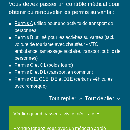
Vous devez passer un contrôle médical pour
obtenir ou renouveler les permis suivants :
Permis A
utilisé pour une activité de transport de
personnes
Permis B
utilisé pour les activités suivantes (taxi,
voiture de tourisme avec chauffeur - VTC,
ambulance, ramassage scolaire, transport public de
personnes)
Permis C
et
C1
(poids lourd)
Permis D
et
D1
(transport en commun)
Permis CE
,
C1E
,
DE
et
D1E
(certains véhicules
avec remorque)
Tout replier
Tout déplier
keyboard_arrow_up
keyboard_arrow_down
Vérifier quand passer la visite médicale
Prendre rendez-vous avec un médecin agréé