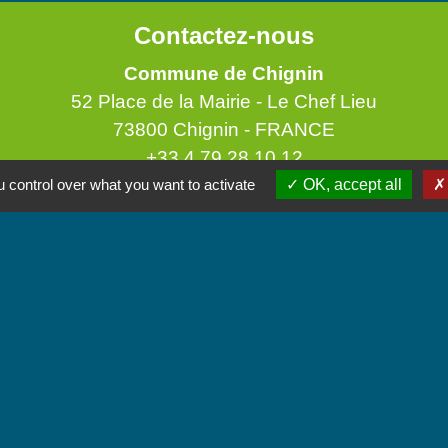
Contactez-nous
Commune de Chignin
52 Place de la Mairie - Le Chef Lieu
73800 Chignin - FRANCE
+33 4 79 28 10 12
 control over what you want to activate
OK, accept all
Contact par formulaire
Accueil du public
Lundi et Jeudi de 16h à 19h.
Vendredi de 9h à 12h.
iens