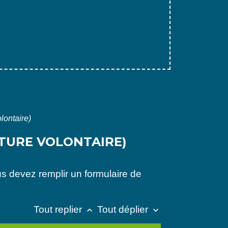
lontaire)
TURE VOLONTAIRE)
us devez remplir un formulaire de
Tout replier
Tout déplier
keyboard_arrow_up
keyboard_arrow_down