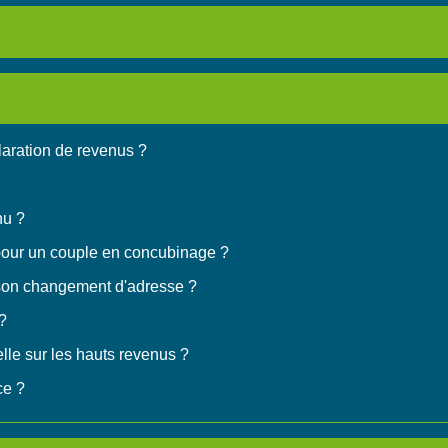
claration de revenus ?
nu ?
 pour un couple en concubinage ?
 son changement d'adresse ?
?
elle sur les hauts revenus ?
ce ?