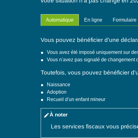
votre situation n'a pas changé en 20
Automatique
En ligne
Formulaire 
Vous pouvez bénéficier d'une déclara
Vous avez été imposé uniquement sur des
Vous n'avez pas signalé de changement d
Toutefois, vous pouvez bénéficier d
Naissance
Adoption
Recueil d'un enfant mineur
À noter
edit
Les services fiscaux vous précis