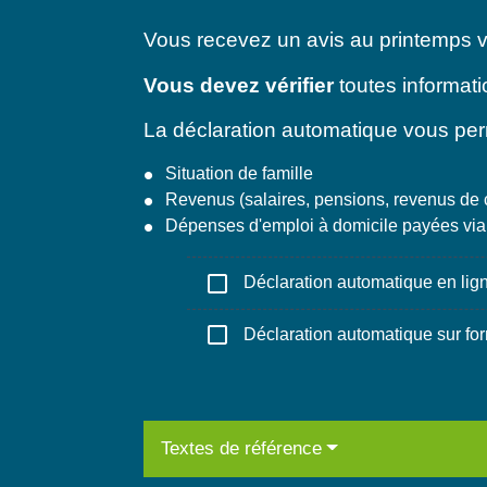
Vous recevez un avis au printemps vo
Vous devez vérifier
toutes informati
La déclaration automatique vous perme
Situation de famille
Revenus (salaires, pensions, revenus de 
Dépenses d'emploi à domicile payées via
check_box_outline_blank
Déclaration automatique en lig
check_box_outline_blank
Déclaration automatique sur for
Textes de référence