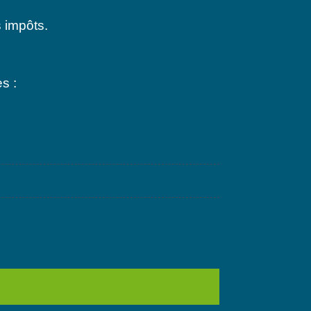
 impôts.
s :