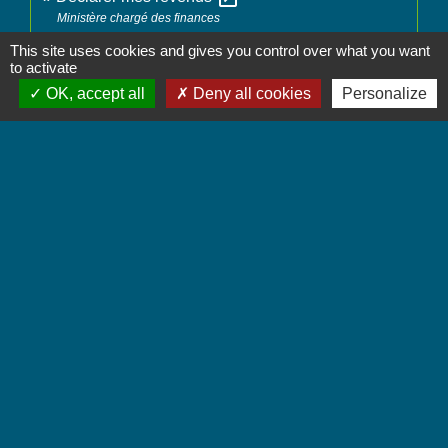
Ministère chargé des finances
This site uses cookies and gives you control over what you want
to activate
Signaler une erreur sur cette page
OK, accept all
Deny all cookies
Personalize
Contactez-nous
Commune de Chignin
52 Place de la Mairie - Le Chef Lieu
73800 Chignin - FRANCE
+33 4 79 28 10 12
Contact par formulaire
Accueil du public
Lundi et Jeudi de 16h à 19h.