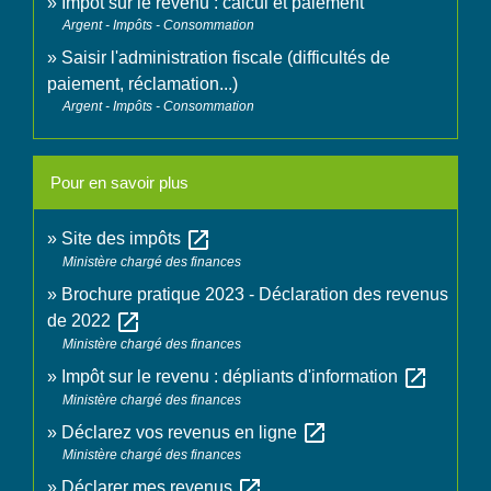
Impôt sur le revenu : calcul et paiement
Argent - Impôts - Consommation
Saisir l'administration fiscale (difficultés de
paiement, réclamation...)
Argent - Impôts - Consommation
Pour en savoir plus
open_in_new
Site des impôts
Ministère chargé des finances
Brochure pratique 2023 - Déclaration des revenus
open_in_new
de 2022
Ministère chargé des finances
open_in_new
Impôt sur le revenu : dépliants d'information
Ministère chargé des finances
open_in_new
Déclarez vos revenus en ligne
Ministère chargé des finances
open_in_new
Déclarer mes revenus