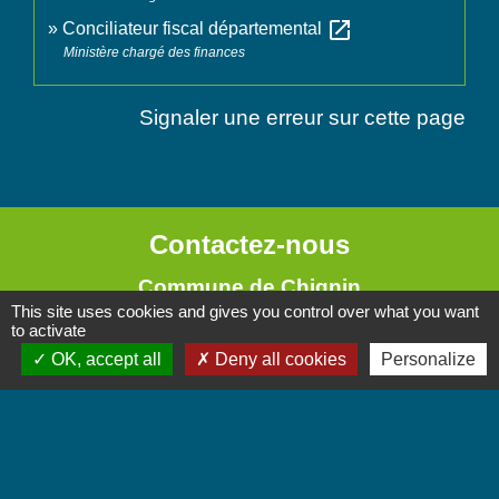
open_in_new
Conciliateur fiscal départemental
Ministère chargé des finances
Signaler une erreur sur cette page
Contactez-nous
Commune de Chignin
This site uses cookies and gives you control over what you want
52 Place de la Mairie - Le Chef Lieu
to activate
73800 Chignin - FRANCE
OK, accept all
Deny all cookies
Personalize
+33 4 79 28 10 12
Contact par formulaire
Accueil du public