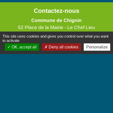
Contactez-nous
Commune de Chignin
52 Place de la Mairie - Le Chef Lieu
73800 Chignin - FRANCE
This site uses cookies and gives you control over what you want
to activate
+33 4 79 28 10 12
OK, accept all
Deny all cookies
Personalize
Contact par formulaire
Accueil du public
Lundi et Jeudi de 16h à 19h.
Vendredi de 9h à 12h.