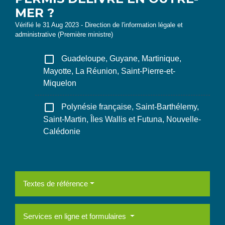
MER ?
Vérifié le 31 Aug 2023 - Direction de l'information légale et
administrative (Première ministre)
check_box_outline_blank
Guadeloupe, Guyane, Martinique,
Mayotte, La Réunion, Saint-Pierre-et-
Miquelon
check_box_outline_blank
Polynésie française, Saint-Barthélemy,
Saint-Martin, Îles Wallis et Futuna, Nouvelle-
Calédonie
Textes de référence
Services en ligne et formulaires