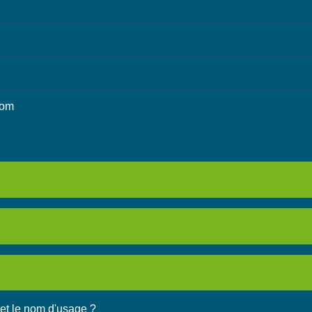
nom
 et le nom d'usage ?