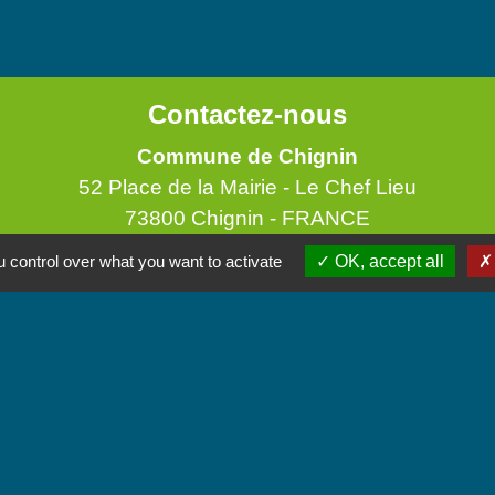
Contactez-nous
Commune de Chignin
52 Place de la Mairie - Le Chef Lieu
73800 Chignin - FRANCE
+33 4 79 28 10 12
 control over what you want to activate
OK, accept all
Contact par formulaire
Accueil du public
Lundi et Jeudi de 16h à 19h.
Vendredi de 9h à 12h.