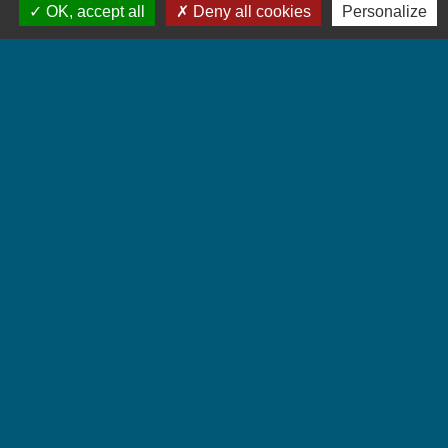
OK, accept all
Deny all cookies
Personalize
Accueil du public
Lundi et Jeudi de 16h à 19h.
Vendredi de 9h à 12h.
Liens
Communauté de Communes Coeur de Savoie
Jumelages
Villarbasse - Italie
Mentions légales
-
Politique de confidentialité
-
Accessibilité
-
Plan du site
-