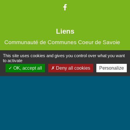
Liens
Communauté de Communes Coeur de Savoie
Jumelages
This site uses cookies and gives you control over what you want
to activate
OK, accept all
Deny all cookies
Personalize
Villarbasse - Italie
Mentions légales
-
Politique de confidentialité
-
Accessibilité
-
Plan du site
-
Gestion des cookies