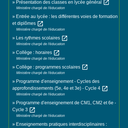
open_in_new
Présentation des classes en lycée général
Ministère chargé de l'éducation
Entrée au lycée : les différentes voies de formation
open_in_new
et diplômes
Ministère chargé de l'éducation
open_in_new
Les rythmes scolaires
Ministère chargé de l'éducation
open_in_new
Collège : horaires
Ministère chargé de l'éducation
open_in_new
Collège : programmes scolaires
Ministère chargé de l'éducation
Programme d'enseignement - Cycles des
open_in_new
approfondissements (5e, 4e et 3e) - Cycle 4
Ministère chargé de l'éducation
Programme d'enseignement de CM1, CM2 et 6e -
open_in_new
Cycle 3
Ministère chargé de l'éducation
Enseignements pratiques interdisciplinaires :