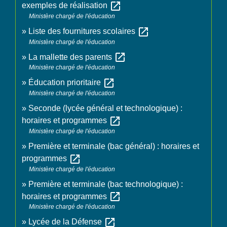
open_in_new
exemples de réalisation
Ministère chargé de l'éducation
open_in_new
Liste des fournitures scolaires
Ministère chargé de l'éducation
open_in_new
La mallette des parents
Ministère chargé de l'éducation
open_in_new
Éducation prioritaire
Ministère chargé de l'éducation
Seconde (lycée général et technologique) :
open_in_new
horaires et programmes
Ministère chargé de l'éducation
Première et terminale (bac général) : horaires et
open_in_new
programmes
Ministère chargé de l'éducation
Première et terminale (bac technologique) :
open_in_new
horaires et programmes
Ministère chargé de l'éducation
open_in_new
Lycée de la Défense