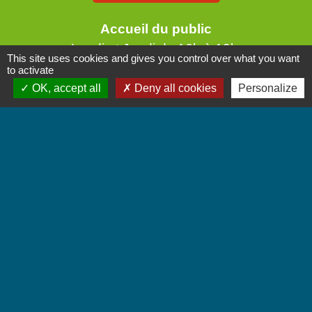
Accueil du public
Lundi et Jeudi de 16h à 19h.
This site uses cookies and gives you control over what you want
Vendredi de 9h à 12h.
to activate
OK, accept all
Deny all cookies
Personalize
Liens
Communauté de Communes Coeur de Savoie
Jumelages
Villarbasse - Italie
Mentions légales
-
Politique de confidentialité
-