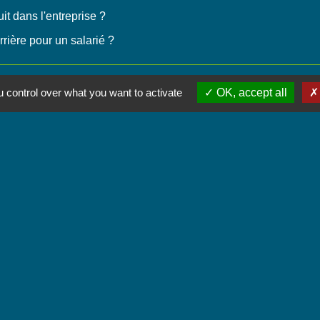
it dans l'entreprise ?
rrière pour un salarié ?
 control over what you want to activate
OK, accept all
Contactez-nous
Commune de Chignin
52 Place de la Mairie - Le Chef Lieu
73800 Chignin - FRANCE
+33 4 79 28 10 12
Contact par formulaire
Accueil du public