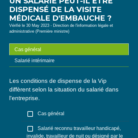
UN SALARIÉ PEUT-IL ÊTRE
DISPENSÉ DE LA VISITE
MÉDICALE D'EMBAUCHE ?
Vérifié le 30 May 2023 - Direction de l'information légale et
administrative (Première ministre)
Cas général
Salarié intérimaire
Les conditions de dispense de la Vip
diffèrent selon la situation du salarié dans
l'entreprise.
check_box_outline_blank
Cas général
check_box_outline_blank
Salarié reconnu travailleur handicapé,
invalide, travailleur de nuit ou désigné par le