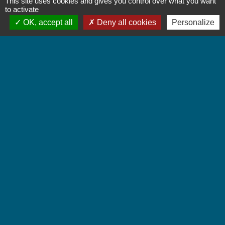
This site uses cookies and gives you control over what you want
Contact par formulaire
to activate
OK, accept all
Deny all cookies
Personalize
Accueil du public
Lundi et Jeudi de 16h à 19h.
Vendredi de 9h à 12h.
Liens
Communauté de Communes Coeur de Savoie
Jumelages
Villarbasse - Italie
Mentions légales
-
Politique de confidentialité
-