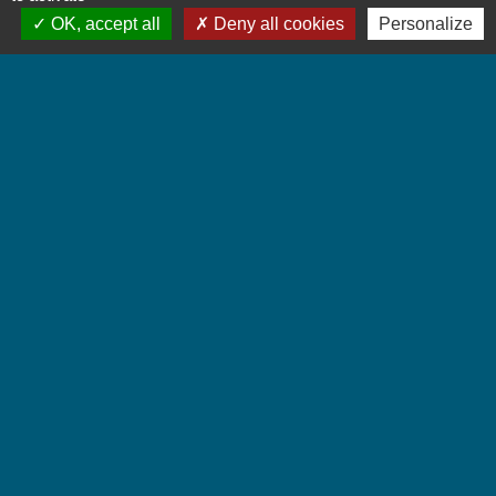
OK, accept all
Deny all cookies
Personalize
Contactez-nous
Commune de Chignin
52 Place de la Mairie - Le Chef Lieu
73800 Chignin - FRANCE
+33 4 79 28 10 12
Contact par formulaire
Accueil du public
Lundi et Jeudi de 16h à 19h.
Vendredi de 9h à 12h.