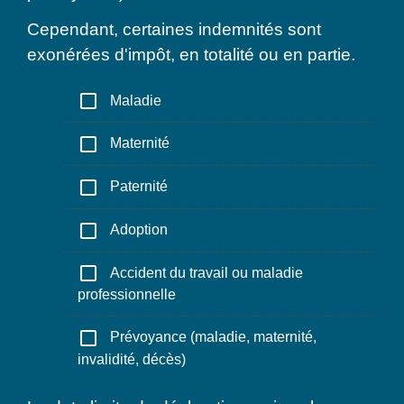
Cependant, certaines indemnités sont
exonérées d'impôt, en totalité ou en partie.
check_box_outline_blank
Maladie
check_box_outline_blank
Maternité
check_box_outline_blank
Paternité
check_box_outline_blank
Adoption
check_box_outline_blank
Accident du travail ou maladie
professionnelle
check_box_outline_blank
Prévoyance (maladie, maternité,
invalidité, décès)