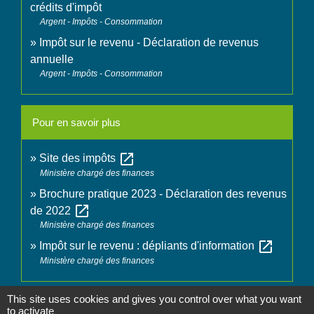
crédits d'impôt
Argent - Impôts - Consommation
Impôt sur le revenu - Déclaration de revenus
annuelle
Argent - Impôts - Consommation
Pour en savoir plus
open_in_new
Site des impôts
Ministère chargé des finances
Brochure pratique 2023 - Déclaration des revenus
open_in_new
de 2022
Ministère chargé des finances
open_in_new
Impôt sur le revenu : dépliants d'information
Ministère chargé des finances
This site uses cookies and gives you control over what you want
Signaler une erreur sur cette page
to activate