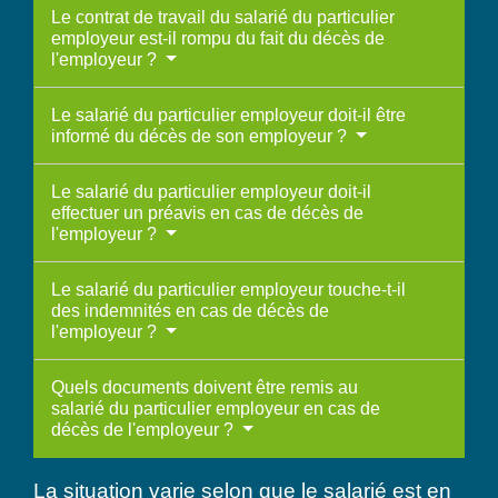
Le contrat de travail du salarié du particulier
employeur est-il rompu du fait du décès de
l'employeur ?
Le salarié du particulier employeur doit-il être
informé du décès de son employeur ?
Le salarié du particulier employeur doit-il
effectuer un préavis en cas de décès de
l'employeur ?
Le salarié du particulier employeur touche-t-il
des indemnités en cas de décès de
l'employeur ?
Quels documents doivent être remis au
salarié du particulier employeur en cas de
décès de l'employeur ?
La situation varie selon que le salarié est en