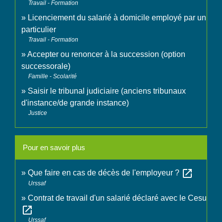
Travail - Formation
Licenciement du salarié à domicile employé par un
particulier
Travail - Formation
Accepter ou renoncer à la succession (option
successorale)
Famille - Scolarité
Saisir le tribunal judiciaire (anciens tribunaux
d'instance/de grande instance)
Justice
Pour en savoir plus
open_in_new
Que faire en cas de décès de l'employeur ?
Urssaf
Contrat de travail d'un salarié déclaré avec le Cesu
open_in_new
Urssaf