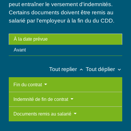
peut entraîner le versement d'indemnités.
Certains documents doivent être remis au
salarié par l'employeur à la fin du du CDD.
À la date prévue
Avant
Tout replier
Tout déplier
keyboard_arrow_up
keyboard_arrow_down
Fin du contrat
Indemnité de fin de contrat
Documents remis au salarié