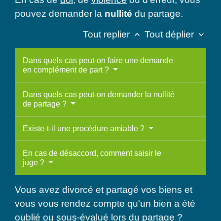
pouvez demander la
nullité
du partage.
Tout replier
Tout déplier
keyboard_arrow_up
keyboard_arrow_down
Dans quels cas peut-on faire une demande
en complément de part ?
Dans quels cas peut-on demander la nullité
de partage ?
Existe-t-il une procédure amiable ?
En cas de désaccord, comment saisir le
juge ?
Vous avez divorcé et partagé vos biens et
vous vous rendez compte qu'un bien a été
oublié ou sous-évalué lors du partage ?