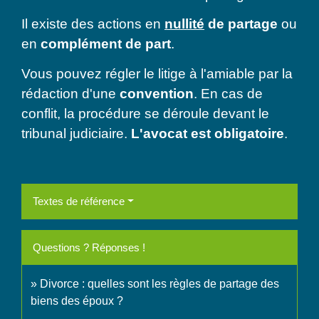
Il existe des actions en
nullité
de partage
ou
en
complément de part
.
Vous pouvez régler le litige à l'amiable par la
rédaction d'une
convention
. En cas de
conflit, la procédure se déroule devant le
tribunal judiciaire.
L'avocat est obligatoire
.
Textes de référence
Questions ? Réponses !
Divorce : quelles sont les règles de partage des
biens des époux ?