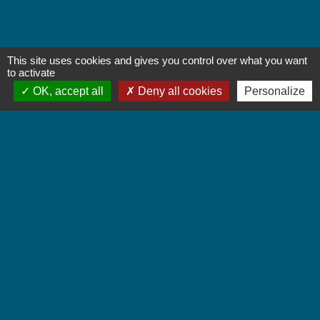
This site uses cookies and gives you control over what you want
Contactez-nous
to activate
OK, accept all
Deny all cookies
Personalize
Commune de Chignin
52 Place de la Mairie - Le Chef Lieu
73800 Chignin - FRANCE
+33 4 79 28 10 12
Contact par formulaire
Accueil du public
Lundi et Jeudi de 16h à 19h.
Vendredi de 9h à 12h.