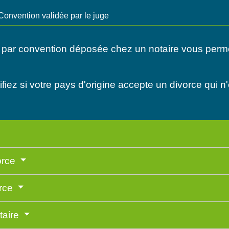
Convention validée par le juge
 par convention déposée chez un notaire vous perm
ifiez si votre pays d'origine accepte un divorce qui n
orce
orce
taire