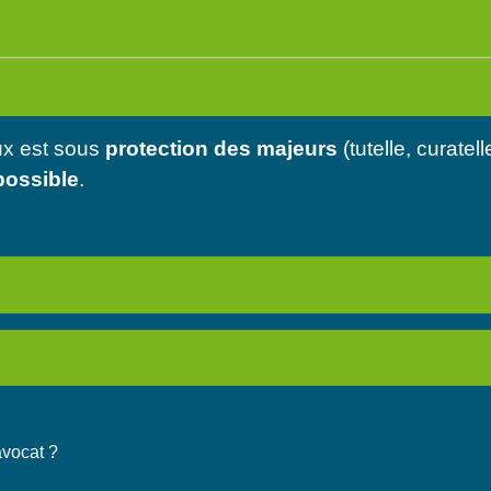
ux est sous
protection des majeurs
(tutelle, curatell
possible
.
avocat ?