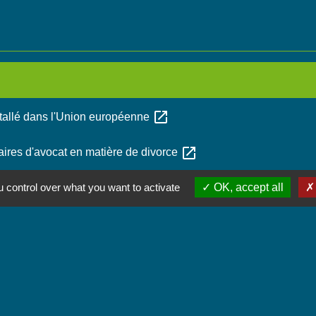
open_in_new
stallé dans l'Union européenne
open_in_new
aires d'avocat en matière de divorce
 control over what you want to activate
OK, accept all
Contactez-nous
Commune de Chignin