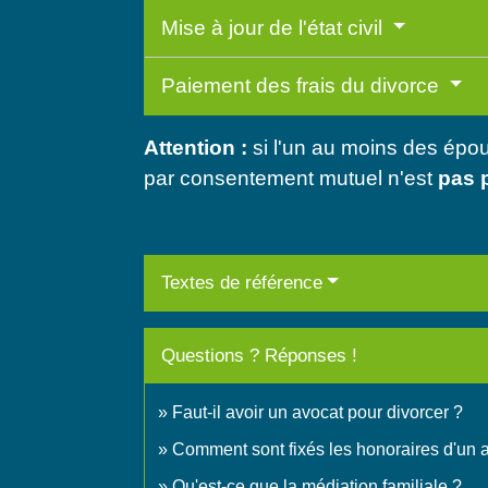
Mise à jour de l'état civil
Paiement des frais du divorce
Attention :
si l'un au moins des épo
par consentement mutuel n'est
pas 
Textes de référence
Questions ? Réponses !
Faut-il avoir un avocat pour divorcer ?
Comment sont fixés les honoraires d'un 
Qu'est-ce que la médiation familiale ?