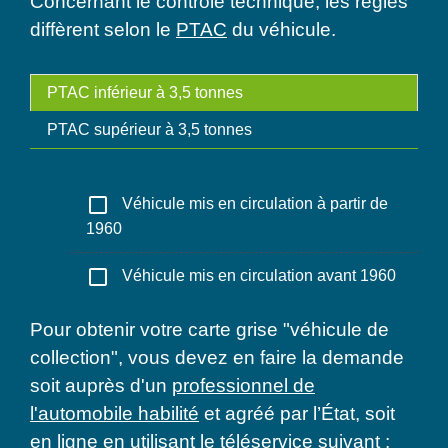
Concernant le contrôle technique, les règles
diffèrent selon le
PTAC
du véhicule.
PTAC inférieur à 3,5 tonnes
PTAC supérieur à 3,5 tonnes
check_box_outline_blank
Véhicule mis en circulation à partir de
1960
check_box_outline_blank
Véhicule mis en circulation avant 1960
Pour obtenir votre carte grise "véhicule de
collection", vous devez en faire la demande
soit auprès d'un
professionnel de
l'automobile habilité
et agréé par l’État, soit
en ligne en utilisant le téléservice suivant :