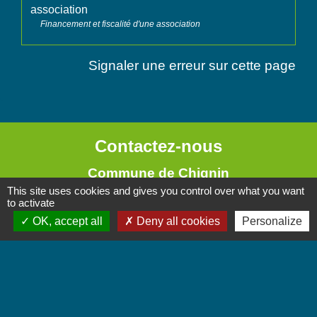
association
Financement et fiscalité d'une association
Signaler une erreur sur cette page
Contactez-nous
Commune de Chignin
This site uses cookies and gives you control over what you want
52 Place de la Mairie - Le Chef Lieu
to activate
73800 Chignin - FRANCE
OK, accept all
Deny all cookies
Personalize
+33 4 79 28 10 12
Contact par formulaire
Accueil du public
Lundi et Jeudi de 16h à 19h.