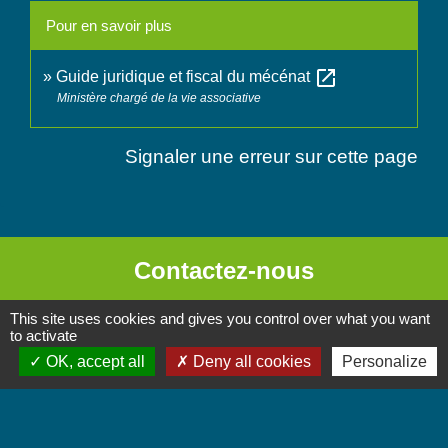
Pour en savoir plus
open_in_new
Guide juridique et fiscal du mécénat
Ministère chargé de la vie associative
Signaler une erreur sur cette page
Contactez-nous
Commune de Chignin
This site uses cookies and gives you control over what you want
52 Place de la Mairie - Le Chef Lieu
to activate
OK, accept all
Deny all cookies
Personalize
73800 Chignin - FRANCE
+33 4 79 28 10 12
Contact par formulaire