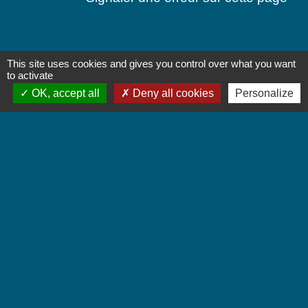
This site uses cookies and gives you control over what you want
Contactez-nous
to activate
OK, accept all
Deny all cookies
Personalize
Commune de Chignin
52 Place de la Mairie - Le Chef Lieu
73800 Chignin - FRANCE
+33 4 79 28 10 12
Contact par formulaire
Accueil du public
Lundi et Jeudi de 16h à 19h.
Vendredi de 9h à 12h.