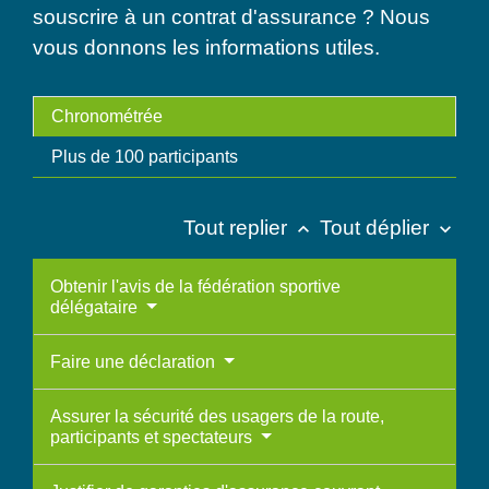
souscrire à un contrat d'assurance ? Nous
vous donnons les informations utiles.
Chronométrée
Plus de 100 participants
Tout replier
Tout déplier
keyboard_arrow_up
keyboard_arrow_down
Obtenir l'avis de la fédération sportive
délégataire
Faire une déclaration
Assurer la sécurité des usagers de la route,
participants et spectateurs