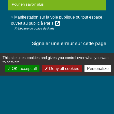
Pour en savoir plus
Manifestation sur la voie publique ou tout espace
open_in_new
ouvert au public à Paris
Préfecture de police de Paris
Signaler une erreur sur cette page
This site uses cookies and gives you control over what you want
to activate
OK, accept all
Deny all cookies
Personalize
Contactez-nous
Commune de Chignin
52 Place de la Mairie - Le Chef Lieu
73800 Chignin - FRANCE
+33 4 79 28 10 12
Contact par formulaire