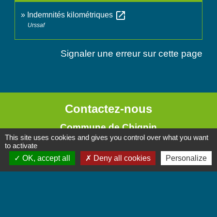
open_in_new
Indemnités kilométriques
Urssaf
Signaler une erreur sur cette page
Contactez-nous
Commune de Chignin
This site uses cookies and gives you control over what you want
52 Place de la Mairie - Le Chef Lieu
to activate
73800 Chignin - FRANCE
OK, accept all
Deny all cookies
Personalize
+33 4 79 28 10 12
Contact par formulaire
Accueil du public