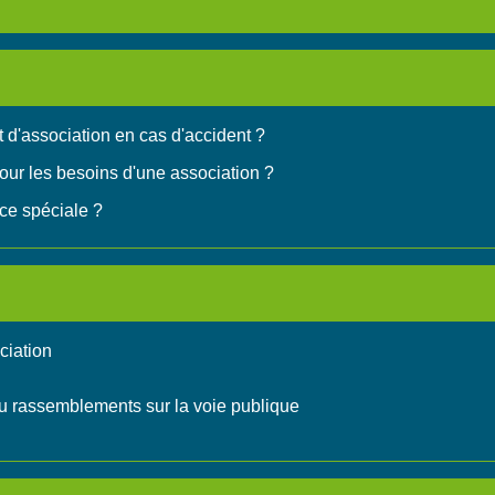
t d'association en cas d'accident ?
pour les besoins d'une association ?
nce spéciale ?
ciation
ou rassemblements sur la voie publique