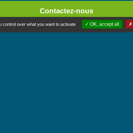
Contactez-nous
Commune de Chignin
 control over what you want to activate
OK, accept all
52 Place de la Mairie - Le Chef Lieu
73800 Chignin - FRANCE
+33 4 79 28 10 12
Contact par formulaire
Accueil du public
Lundi et Jeudi de 16h à 19h.
Vendredi de 9h à 12h.
iens