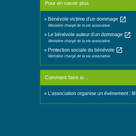
Pour en savoir plus
open_in_new
Bénévole victime d'un dommage
Ministère chargé de la vie associative
open_in_new
Le bénévole auteur d'un dommage
Ministère chargé de la vie associative
open_in_new
Protection sociale du bénévole
Ministère chargé de la vie associative
Comment faire si...
L'association organise un événement : fêt