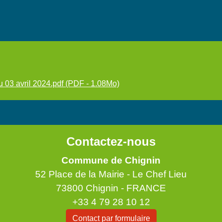
 03 avril 2024.pdf (PDF - 1.08Mo)
Contactez-nous
Commune de Chignin
52 Place de la Mairie - Le Chef Lieu
73800 Chignin - FRANCE
+33 4 79 28 10 12
Contact par formulaire