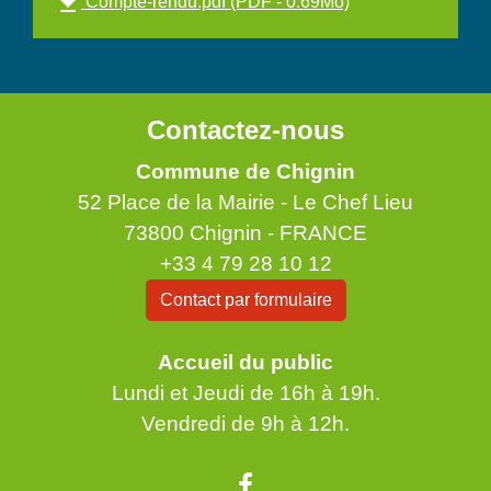
file_download
Compte-rendu.pdf (PDF - 0.69Mo)
Contactez-nous
Commune de Chignin
52 Place de la Mairie - Le Chef Lieu
73800 Chignin - FRANCE
+33 4 79 28 10 12
Contact par formulaire
Accueil du public
Lundi et Jeudi de 16h à 19h.
Vendredi de 9h à 12h.