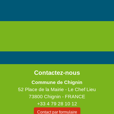
Contactez-nous
Commune de Chignin
52 Place de la Mairie - Le Chef Lieu
73800 Chignin - FRANCE
+33 4 79 28 10 12
Contact par formulaire