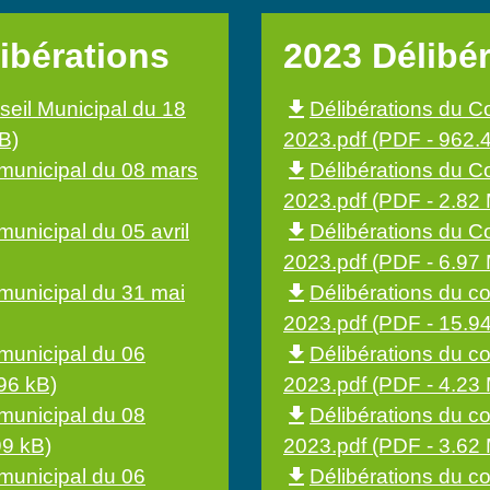
ibérations
2023 Délibé
file_download
seil Municipal du 18
Délibérations du Co
B)
2023.pdf (PDF - 962.
file_download
l municipal du 08 mars
Délibérations du C
2023.pdf (PDF - 2.82
file_download
municipal du 05 avril
Délibérations du Co
2023.pdf (PDF - 6.97
file_download
 municipal du 31 mai
Délibérations du c
2023.pdf (PDF - 15.9
file_download
 municipal du 06
Délibérations du c
96 kB)
2023.pdf (PDF - 4.23
file_download
 municipal du 08
Délibérations du c
99 kB)
2023.pdf (PDF - 3.62
file_download
 municipal du 06
Délibérations du c