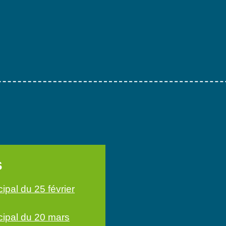
s
ipal du 25 février
cipal du 20 mars