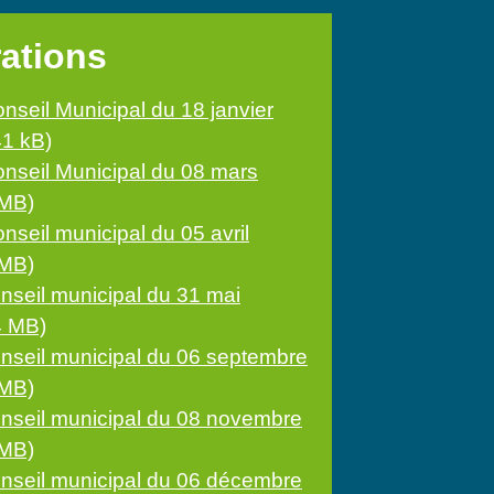
rations
nseil Municipal du 18 janvier
41 kB)
onseil Municipal du 08 mars
 MB)
nseil municipal du 05 avril
 MB)
onseil municipal du 31 mai
4 MB)
onseil municipal du 06 septembre
 MB)
onseil municipal du 08 novembre
 MB)
onseil municipal du 06 décembre