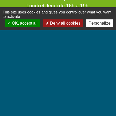
Lundi et Jeudi de 16h à 19h.
This site uses cookies and gives you control over what you want
Vendredi de 9h à 12h.
to activate
OK, accept all
Deny all cookies
Personalize
Liens
Communauté de Communes Coeur de Savoie
Jumelages
Villarbasse - Italie
Mentions légales
-
Politique de confidentialité
-
Accessibilité
-
Plan du site
-