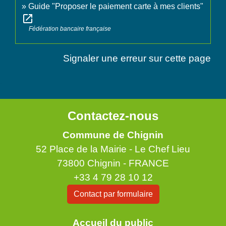
Guide "Proposer le paiement carte à mes clients"
open_in_new
Fédération bancaire française
Signaler une erreur sur cette page
Contactez-nous
Commune de Chignin
52 Place de la Mairie - Le Chef Lieu
73800 Chignin - FRANCE
+33 4 79 28 10 12
Contact par formulaire
Accueil du public